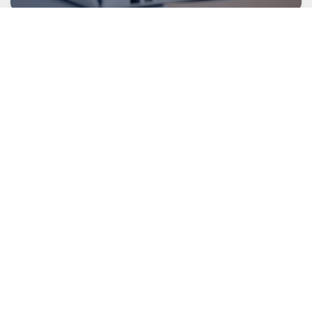
GREEN ENERGY TRADING
綠電交易
VIRTUAL POWER PLANT
虛擬電廠